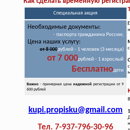
Как сделать временную регистр
Специальная акция
Г
Необходимые документы:
н
- паспорта гражданина России;
Цена наших услугу:
с
от 8 000
рублей - 1 человек (3 месяца)
от 7 000
рублей - 1 взрослый
с
Бесплатно
дети
м
Важно
- примерная цена
надежной
регистрации от 9
600 рублей
В
kupi.propisku@gmail.com
1
Д
н
Тел. 7-937-796-30-96
з