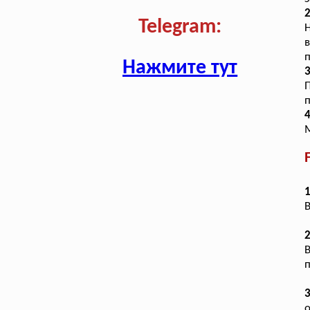
Telegram:
Н
в
п
Нажмите тут
3
п
4
М
1
В
2
В
п
о