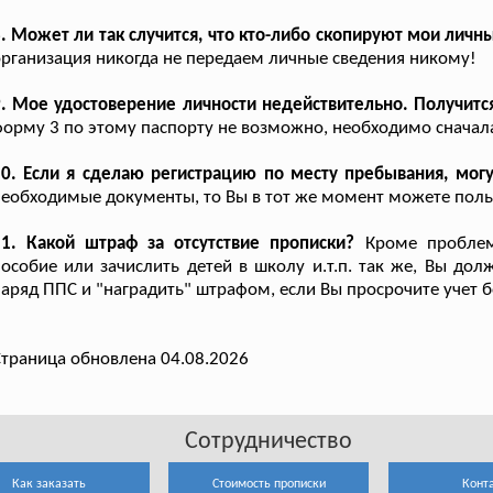
. Может ли так случится, что кто-либо скопируют мои личн
рганизация никогда не передаем личные сведения никому!
. Мое удостоверение личности недействительно. Получитс
орму 3 по этому паспорту не возможно, необходимо сначала
0. Если я сделаю регистрацию по месту пребывания, могу
еобходимые документы, то Вы в тот же момент можете польз
11. Какой штраф за отсутствие прописки?
Кроме проблем 
особие или зачислить детей в школу и.т.п. так же, Вы дол
аряд ППС и "наградить" штрафом, если Вы просрочите учет б
траница обновлена 04.08.2026
Сотрудничество
Как заказать
Стоимость прописки
Конт