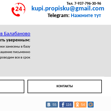
Тел. 7-937-796-30-96
kupi.propisku@gmail.com
Telegram:
Нажмите тут
 в Балабаново
ыть уверенным:
нки занесены в базу
лашение письменно
роводим все в срок
КОНТАКТЫ
55
116
54