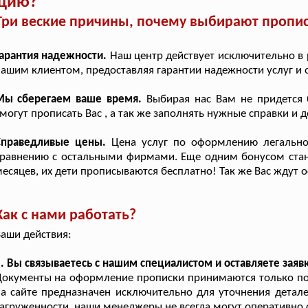
ацию?
Три веские причины, почему выбирают пропис
арантия надежности.
Наш центр действует исключительно в
ашим клиентом, предоставляя гарантии надежности услуг и о
Мы сберегаем ваше время.
Выбирая нас Вам не придется б
могут прописать Вас , а так же заполнять нужные справки и 
Справедливые цены.
Цена услуг по оформлению легально
равнению с остальными фирмами. Еще одним бонусом станет
есяцев, их дети прописываются бесплатно! Так же Вас ждут 
Как с нами работать?
аши действия:
. Вы связываетесь с нашим специалистом и оставляете заявк
окументы на оформление прописки принимаются только по 
а сайте предназначен исключительно для уточнения детал
агруженности, наши менеджеры не всегда могут оперативно о