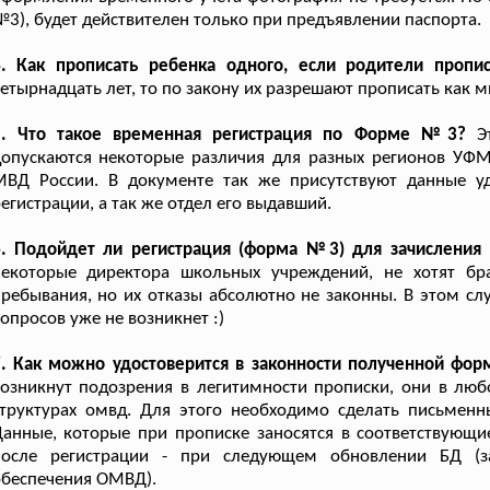
3), будет действителен только при предъявлении паспорта.
4. Как прописать ребенка одного, если родители пропи
етырнадцать лет, то по закону их разрешают прописать как 
5. Что такое временная регистрация по Форме №3?
Эт
опускаются некоторые различия для разных регионов УФМС
МВД России. В документе так же присутствуют данные уд
егистрации, а так же отдел его выдавший.
6. Подойдет ли регистрация (форма №3) для зачисления 
некоторые директора школьных учреждений, не хотят бр
ребывания, но их отказы абсолютно не законны. В этом сл
опросов уже не возникнет :)
7. Как можно удостоверится в законности полученной фор
озникнут подозрения в легитимности прописки, они в люб
структурах омвд. Для этого необходимо сделать письмен
анные, которые при прописке заносятся в соответствующие
после регистрации - при следующем обновлении БД (з
обеспечения ОМВД).