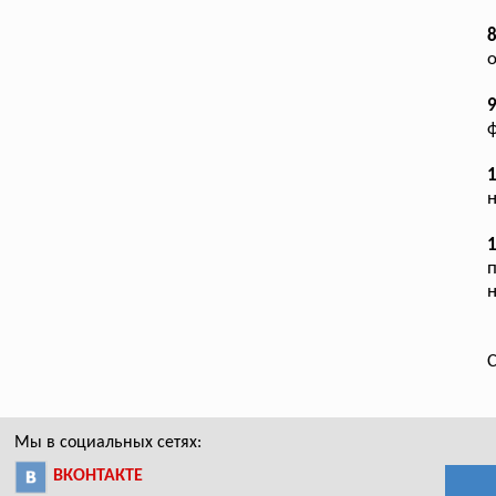
8
о
9
ф
1
н
п
н
С
Мы в социальных сетях:
ВКОНТАКТЕ