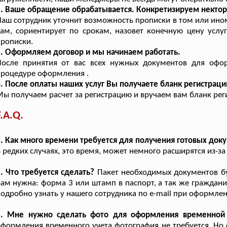
2. Ваше обращение обрабатывается. Конкретизируем некто
аш сотрудник уточнит возможность прописки в том или ино
ам, сориентирует по срокам, назовет конечную цену услу
рописки.
. Оформляем договор и мы начинаем работать.
После принятия от вас всех нужных документов для офо
роцедуре оформления .
. После оплаты наших услуг Вы получаете бланк регистраци
ы получаем расчет за регистрацию и вручаем вам бланк реги
F.A.Q.
. Как много времени требуется для получения готовых док
 редких случаях, это время, может немного расширятся из-з
. Что требуется сделать?
Пакет необходимых документов буд
ам нужна: форма 3 или штамп в паспорт, а так же граждани
одробно узнать у нашего сотрудника по e-mail при оформлен
3. Мне нужно сделать фото для оформления временной 
формления временного учета фотография не требуется. Но 